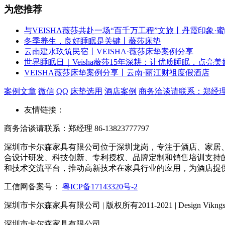
为您推荐
与VEISHA薇莎共赴一场“百千万工程”文旅丨丹霞印象·
冬季养生，良好睡眠是关键丨薇莎床垫
云南建水玖筑民宿丨VEISHA·薇莎床垫案例分享
世界睡眠日｜Veisha薇莎15年深耕：让优质睡眠，点亮
VEISHA薇莎床垫案例分享丨云南·丽江财祖度假酒店
案例文章
微信
QQ
床垫选用
酒店案例
商务洽谈请联系：郑经理 86-
友情链接：
商务洽谈请联系：郑经理 86-13823777797
深圳市卡尔森家具有限公司位于深圳龙岗，专注于酒店、家居、
合设计研发、科技创新、专利授权、品牌定制和销售培训支持的
和技术交流平台，推动高新技术在家具行业的应用，为酒店提
工信网备案号：
粤ICP备17143320号-2
深圳市卡尔森家具有限公司 | 版权所有2011-2021 | Design Vikngs
深圳市卡尔森家具有限公司