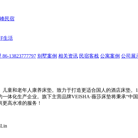
蜜峰民宿
美好生活
13823777797
别墅案例
相关资讯
民宿客栈
公寓案例
公司展
儿童和老年人康养床垫。致力于打造更适合国人的酒店床垫。14
一体化生产企业。旗下主营品牌VEISHA·薇莎床垫将秉承“中
供更高水准的服务！
Lin