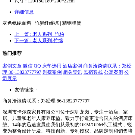
尺寸 : 120/150/180*200*22cm
详细信息
灰色氨纶面料 | 竹炭纤维棕 | 精钢弹簧
上一篇
: 老人系列- 竹柏
下一篇
: 老人系列-竹绵
热门推荐
案例文章
微信
QQ
床垫选用
酒店案例
商务洽谈请联系：郑经
理 86-13823777797
别墅案例
相关资讯
民宿客栈
公寓案例
公
司展示
友情链接：
商务洽谈请联系：郑经理 86-13823777797
深圳市卡尔森家具有限公司位于深圳龙岗，专注于酒店、家
居、儿童和老年人康养床垫。致力于打造更适合国人的酒店床
垫。14年的迅速发展使我们从最初的OEM/ODM代工模式，蜕
变为整合设计研发、科技创新、专利授权、品牌定制和销售培