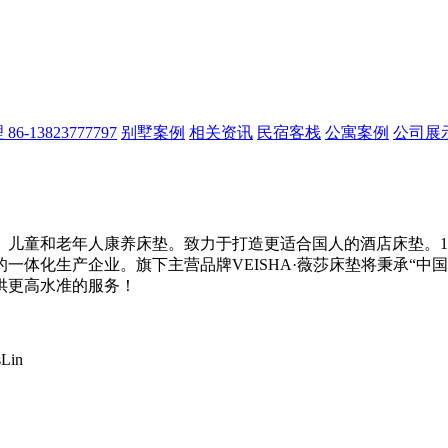
13823777797
别墅案例
相关资讯
民宿客栈
公寓案例
公司展
儿童和老年人康养床垫。致力于打造更适合国人的酒店床垫。14
一体化生产企业。旗下主营品牌VEISHA·薇莎床垫将秉承“中
供更高水准的服务！
Lin