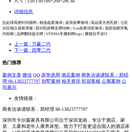
尺寸 : 120/150/180*200*28CM
详细信息
抗起球高密针织面料 | 精选超柔海绵 | 波浪按摩海绵 | 高品质天然乳胶 | 七区
分区独立袋装弹簧 | 双M型床网支撑结构 | 5cm加厚消音海绵 | 底部加硬环氧
代棕棉 | 品牌翻转提示牌 | VEISHA专属刺绣logo | 雅致拉手设计
上一篇
: 万豪二代
下一篇
: 四季二代
热门推荐
案例文章
微信
QQ
床垫选用
酒店案例
商务洽谈请联系：郑经
理 86-13823777797
别墅案例
相关资讯
民宿客栈
公寓案例
公
司展示
友情链接：
商务洽谈请联系：郑经理 86-13823777797
深圳市卡尔森家具有限公司位于深圳龙岗，专注于酒店、家
居、儿童和老年人康养床垫。致力于打造更适合国人的酒店床