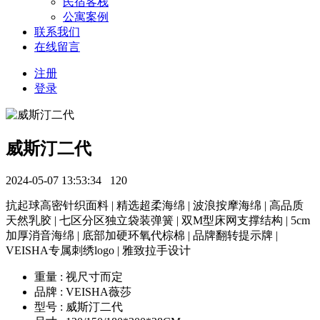
民宿客栈
公寓案例
联系我们
在线留言
注册
登录
威斯汀二代
2024-05-07 13:53:34
120
抗起球高密针织面料 | 精选超柔海绵 | 波浪按摩海绵 | 高品质
天然乳胶 | 七区分区独立袋装弹簧 | 双M型床网支撑结构 | 5cm
加厚消音海绵 | 底部加硬环氧代棕棉 | 品牌翻转提示牌 |
VEISHA专属刺绣logo | 雅致拉手设计
重量 : 视尺寸而定
品牌 : VEISHA薇莎
型号 : 威斯汀二代